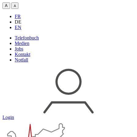
A
A
FR
DE
EN
Telefonbuch
Medien
Jobs
Kontakt
Notfall
Login