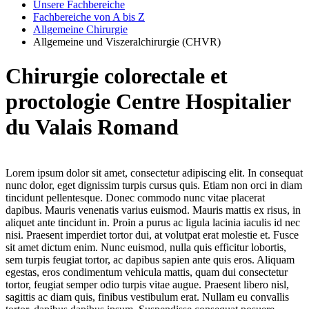
Unsere Fachbereiche
Fachbereiche von A bis Z
Allgemeine Chirurgie
Allgemeine und Viszeralchirurgie (CHVR)
Chirurgie colorectale et
proctologie
Centre Hospitalier
du Valais Romand
Lorem ipsum dolor sit amet, consectetur adipiscing elit. In consequat
nunc dolor, eget dignissim turpis cursus quis. Etiam non orci in diam
tincidunt pellentesque. Donec commodo nunc vitae placerat
dapibus. Mauris venenatis varius euismod. Mauris mattis ex risus, in
aliquet ante tincidunt in. Proin a purus ac ligula lacinia iaculis id nec
nisi. Praesent imperdiet tortor dui, at volutpat erat molestie et. Fusce
sit amet dictum enim. Nunc euismod, nulla quis efficitur lobortis,
sem turpis feugiat tortor, ac dapibus sapien ante quis eros. Aliquam
egestas, eros condimentum vehicula mattis, quam dui consectetur
tortor, feugiat semper odio turpis vitae augue. Praesent libero nisl,
sagittis ac diam quis, finibus vestibulum erat. Nullam eu convallis