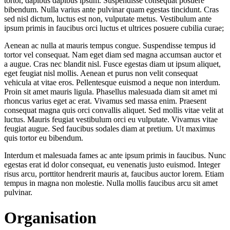
tortor, dapibus dapibus ipsum. Suspendisse consequat posuere
bibendum. Nulla varius ante pulvinar quam egestas tincidunt. Cras
sed nisl dictum, luctus est non, vulputate metus. Vestibulum ante
ipsum primis in faucibus orci luctus et ultrices posuere cubilia curae;
Aenean ac nulla at mauris tempus congue. Suspendisse tempus id
tortor vel consequat. Nam eget diam sed magna accumsan auctor et
a augue. Cras nec blandit nisl. Fusce egestas diam ut ipsum aliquet,
eget feugiat nisl mollis. Aenean et purus non velit consequat
vehicula at vitae eros. Pellentesque euismod a neque non interdum.
Proin sit amet mauris ligula. Phasellus malesuada diam sit amet mi
rhoncus varius eget ac erat. Vivamus sed massa enim. Praesent
consequat magna quis orci convallis aliquet. Sed mollis vitae velit at
luctus. Mauris feugiat vestibulum orci eu vulputate. Vivamus vitae
feugiat augue. Sed faucibus sodales diam at pretium. Ut maximus
quis tortor eu bibendum.
Interdum et malesuada fames ac ante ipsum primis in faucibus. Nunc
egestas erat id dolor consequat, eu venenatis justo euismod. Integer
risus arcu, porttitor hendrerit mauris at, faucibus auctor lorem. Etiam
tempus in magna non molestie. Nulla mollis faucibus arcu sit amet
pulvinar.
Organisation